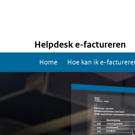
Helpdesk e-factureren
Overslaan
Overslaan
Main
Home
Hoe kan ik e-facturere
en
en
navigation
naar
naar
de
de
inhoud
hoofdnavigatie
gaan
gaan