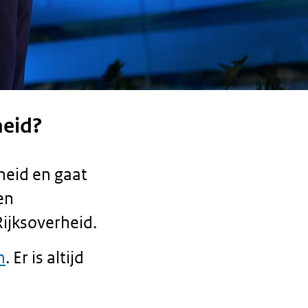
heid?
heid en gaat
en
ijksoverheid.
n
. Er is altijd