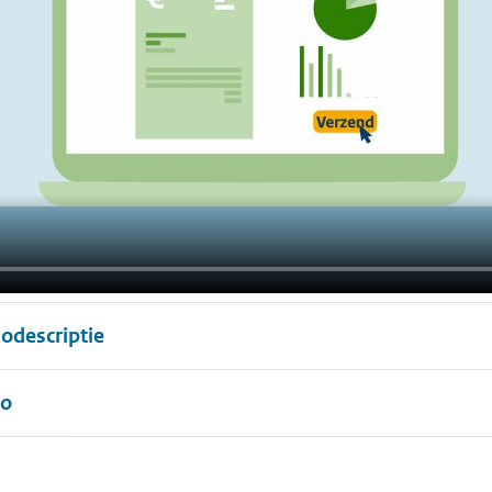
odescriptie
eo