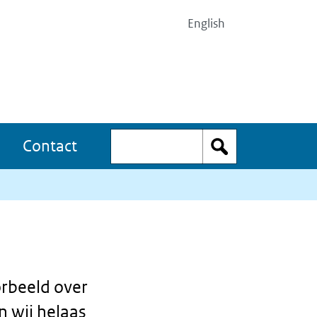
Top
English
menu
Zoeken
Contact
orbeeld over
n wij helaas