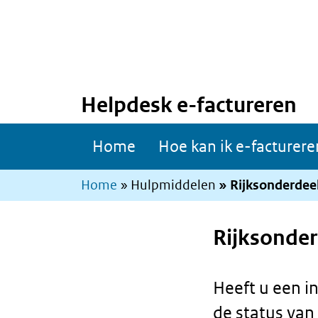
Helpdesk e-factureren
Overslaan
Overslaan
Main
Home
Hoe kan ik e-facturere
en
en
navigation
naar
naar
Kruimelpad
Home
Hulpmiddelen
Rijksonderdee
de
de
inhoud
hoofdnavigatie
gaan
gaan
Rijksonder
Heeft u een i
de status van