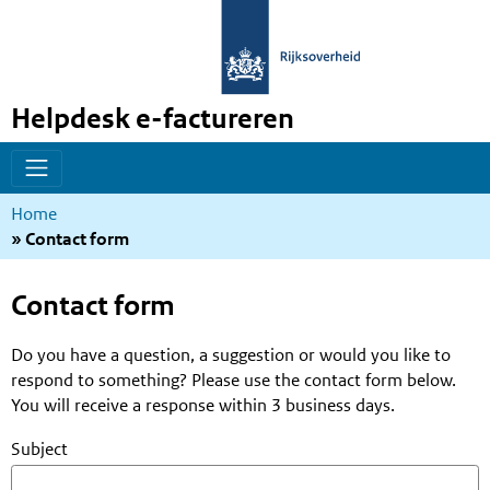
Helpdesk e-factureren
Overslaan
Overslaan
en
en
naar
naar
Kruimelpad
Home
de
de
Contact form
inhoud
hoofdnavigatie
gaan
gaan
Contact form
Do you have a question, a suggestion or would you like to
respond to something? Please use the contact form below.
You will receive a response within 3 business days.
Subject