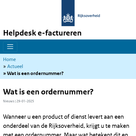
Helpdesk e-factureren
Overslaan
Overslaan
en
en
naar
naar
Kruimelpad
Home
de
de
Actueel
inhoud
hoofdnavigatie
Wat is een ordernummer?
gaan
gaan
Wat is een ordernummer?
Nieuws | 29-01-2025
Wanneer u een product of dienst levert aan een
onderdeel van de Rijksoverheid, krijgt u te maken
met een ordernummer. Maar wat betekent dit en